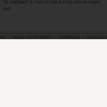
“de standaard” is, maar om wat écht bij jullie als koppel
past.
NG / BREED ASSORTIMENT /
TOPMERKEN / CENTRALE LI
CONTACT
Hogesteenweg 14
1850 Grimbergen
T. +32 2 270 92 59
juweliers.lombaerts@telenet.be
BE 0466 582 866